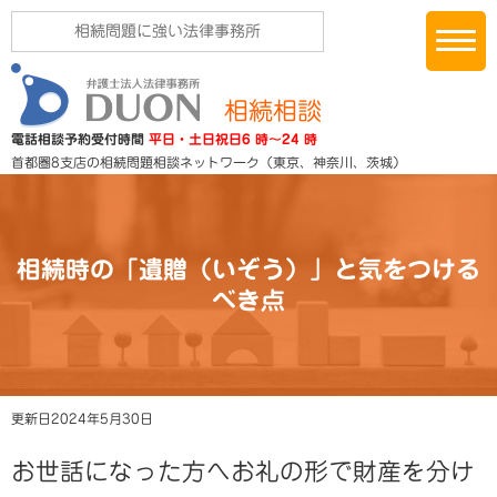
相続問題に強い法律事務所
相続相談
電話相談予約受付時間
平日・土日祝日6 時～24 時
首都圏8支店の相続問題相談ネットワーク
（東京、神奈川、茨城）
相続時の「遺贈（いぞう）」と気をつける
べき点
更新日2024年5月30日
お世話になった方へお礼の形で財産を分け